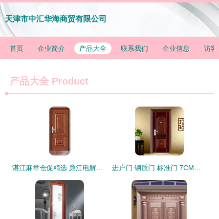
天津市中汇华海商贸有限公司
首页
企业简介
产品大全
联系我们
企业信息
访客
产品大全
Product
湛江麻章仓促精选 廉江电解板钢质门A09室内房门全面解析
进户门 钢质门 标准门 7CM高档丁级防盗门 180度暗铰链 运费到付|一淘网优惠购|购就省钱