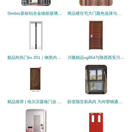
Simbor新标铝合金镶嵌玻璃平开Y4070门式 价格、实拍与品牌解析——齐家网产品库钢质内室门系列概览
商品楼住宅大门颜色选择与钢质内室门系列产品解析
精品时尚门kx 201｜钢质内室门系列产品解析 品质与美学的极致融合
川雅精品xg854与陕西西安川雅馨阁 实木门与钢质内室门系列产品深度解析
精品推荐 | 哈尔滨森格门业 钢质内室门系列打造品质家居
卧室隔音新风尚 为何塑钢通风隔音窗及广州定制门成为首选