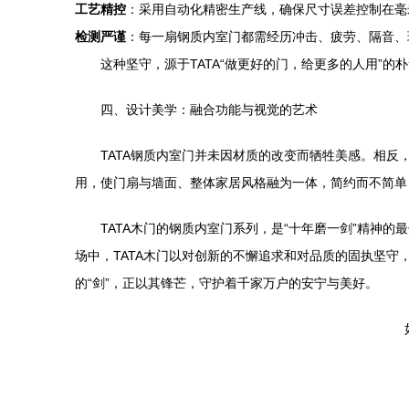
工艺精控
：采用自动化精密生产线，确保尺寸误差控制在毫
检测严谨
：每一扇钢质内室门都需经历冲击、疲劳、隔音、
这种坚守，源于TATA“做更好的门，给更多的人用”的
四、设计美学：融合功能与视觉的艺术
TATA钢质内室门并未因材质的改变而牺牲美感。相
用，使门扇与墙面、整体家居风格融为一体，简约而不简单
TATA木门的钢质内室门系列，是“十年磨一剑”精神
场中，TATA木门以对创新的不懈追求和对品质的固执坚守
的“剑”，正以其锋芒，守护着千家万户的安宁与美好。