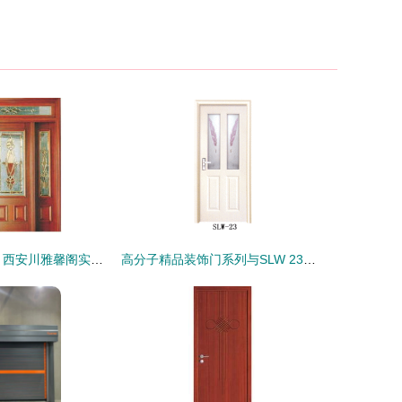
川雅精品XG932 西安川雅馨阁实木门与钢质内室门系列产品解析
高分子精品装饰门系列与SLW 23钢质内室门系列产品解析与应用分析